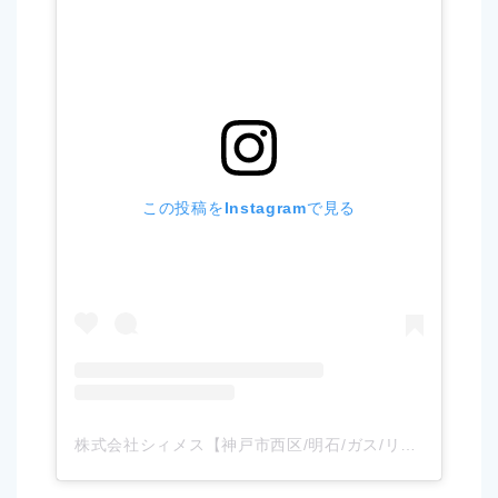
この投稿をInstagramで見る
株式会社シィメス【神戸市西区/明石/ガス/リフォーム/お家】(@scimes.photo)がシェアした投稿