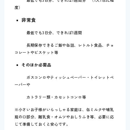
最低でも3日分、できれば1週間分 （1人1日3L程
度）
非常食
最低でも3日分、できれば1週間
長期保存できるご飯や缶詰、レトルト食品、チョ
コレートやビスケット等
そのほか必需品
ガスコンロやティッシュペーパー・トイレットペ
ーパーや
カトラリー類・カセットコンロ等
※小さいお子様がいらっしゃる家庭は、缶ミルクや哺乳
瓶の口部分、離乳食・オムツやおしりふき等、必要に応
じて準備しておくと安心です。