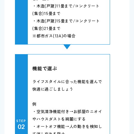
・木造(戸建)11畳まで/コンクリート
(集合)15畳まで
・木造(戸建)15畳まで/コンクリート
(集合)21畳まで
※都市ガス(13A)の場合
機能で選ぶ
ライフスタイルに合った機能を選んで
快適に過ごしましょう
例
・空気清浄機能付き→お部屋のニオイ
やハウスダストを綺麗にする
STEP
02
・オートオフ機能→人の動きを検知し
て消し忘れを防止